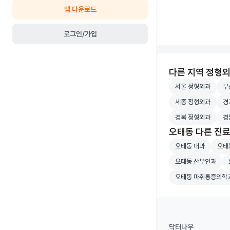
앱 다운로드
로그인/가입
다른 지역 정형
서울 정형외과 병원
부산
서울 정형외과
부
세종 정형외과 병원
경기
세종 정형외과
경
경북 정형외과 병원
경남
경북 정형외과
경
오태동 다른 진
오태동 내과 병원 
오태동
오태동 내과
오태
오태동 산부인과 병
오
오태동 산부인과
오태동 마취통증의
오태동 마취통증의학
닥터나우