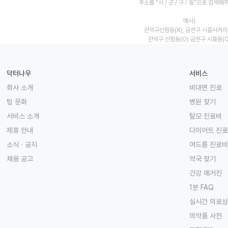
주소를 "시 / 군 / 구 / 동"으로 검색해
예시)
관악구신림동(X), 금천구 시흥사거리(
관악구 신림동(O) 금천구 시흥동(O
닥터나우
서비스
회사 소개
비대면 진료
팀 문화
병원 찾기
서비스 소개
탈모 진료비
제휴 안내
다이어트 진
소식 · 공지
여드름 진료비
채용 공고
약국 찾기
건강 매거진
1분 FAQ
실시간 의료
의약품 사전