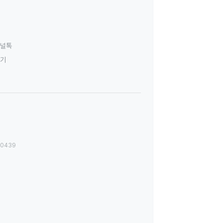
널톡
하기
00439