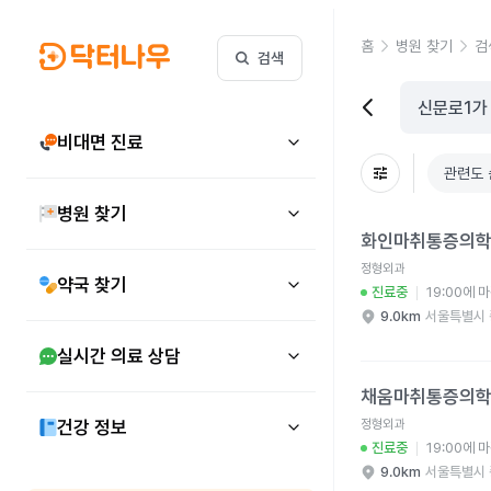
홈
병원 찾기
검
검색
비대면 진료
관련도 
병원 찾기
화인마취통증의학과의원
화인마취통증의
정형외과
약국 찾기
진료중
19:00에 
9.0km
서울특별시 
실시간 의료 상담
채움마취통증의학과의원
채움마취통증의
건강 정보
정형외과
진료중
19:00에 
9.0km
서울특별시 