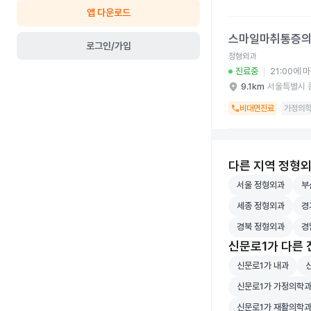
앱 다운로드
스마일마취통증의학과의
스마일마취통증
로그인/가입
정형외과
진료중
21:00에 
9.1km
서울특별시 
비대면진료
가정의학
다른 지역 정형
서울 정형외과 병원
부산
서울 정형외과
부
세종 정형외과 병원
경기
세종 정형외과
경
경북 정형외과 병원
경남
경북 정형외과
경
신문로1가 다른
신문로1가 내과 병
신
신문로1가 내과
신문로1가 가정의학
신문로1가 가정의학
신문로1가 재활의학
신문로1가 재활의학