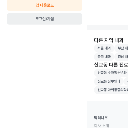
앱 다운로드
로그인/가입
다른 지역 내과
서울 내과 병원 검
부산 내
서울 내과
부산 
충북 내과 병원 검
충남 내
충북 내과
충남 
신교동 다른 진
신교동 소아청소년
신교동 소아청소년과
신교동 산부인과 병
신
신교동 산부인과
신교동 마취통증의
신교동 마취통증의학
닥터나우
회사 소개