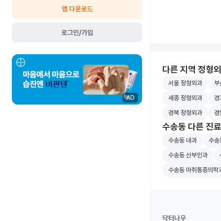
앱 다운로드
로그인/가입
다른 지역 정형
서울 정형외과 병원
부산
서울 정형외과
부
세종 정형외과 병원
경기
세종 정형외과
경
AD
경북 정형외과 병원
경남
경북 정형외과
경
수송동 다른 진
수송동 내과 병원 
수송동
수송동 내과
수송
수송동 산부인과 병
수
수송동 산부인과
수송동 마취통증의
수송동 마취통증의학
닥터나우