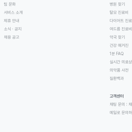
팀 문화
병원 찾기
서비스 소개
탈모 진료비
제휴 안내
다이어트 진
소식 · 공지
여드름 진료비
채용 공고
약국 찾기
건강 매거진
1분 FAQ
실시간 의료
의약품 사전
질환백과
고객센터
채팅 문의 :
채
메일로 문의