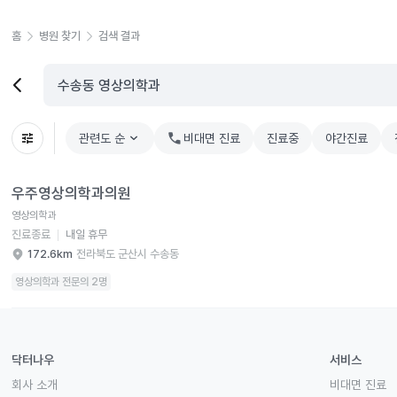
홈
병원 찾기
검색 결과
관련도 순
chevron_right
비대면 진료
진료중
야간진료
우주영상의학과의원 병원 상세 보기
우주영상의학과의원
영상의학과
진료종료
내일 휴무
172.6km
전라북도 군산시 수송동
영상의학과 전문의 2명
닥터나우
서비스
회사 소개
비대면 진료