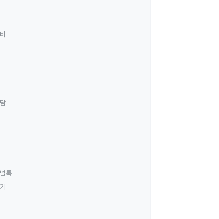
료비
상담
널톡
하기