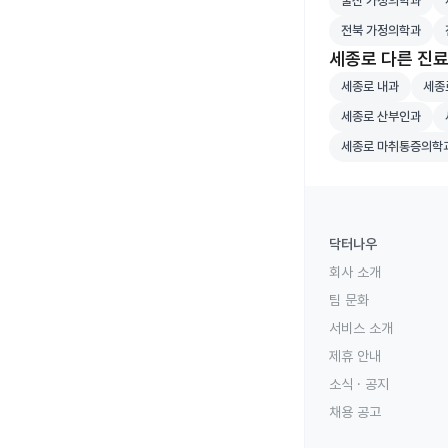
울산 가정의학과
전북 가정의학과 병
전
전북 가정의학과
세종로 다른 진
세종로 내과 병원 
세종로
세종로 내과
세종
세종로 산부인과 병
세
세종로 산부인과
세종로 마취통증의
세종로 마취통증의학
닥터나우
회사 소개
팀 문화
서비스 소개
제휴 안내
소식 · 공지
채용 공고