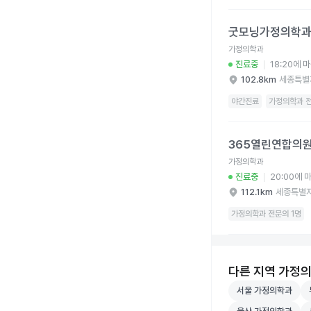
굿모닝가정의학과의원 
굿모닝가정의학
가정의학과
진료중
18:20에 
102.8km
세종특별
야간진료
가정의학과 전
365열린연합의원 병원
365열린연합의
가정의학과
진료중
20:00에 
112.1km
세종특별
가정의학과 전문의 1명
다른 지역 가정
서울 가정의학과 병
부
서울 가정의학과
울산 가정의학과 병
세