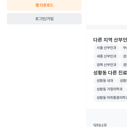
앱 다운로드
로그인/가입
다른 지역 산부
서울 산부인과 병원
부산
서울 산부인과
부
세종 산부인과 병원
경기
세종 산부인과
경
경북 산부인과 병원
경남
경북 산부인과
경
성황동 다른 진
성황동 내과 병원 
성황동
성황동 내과
성황
성황동 가정의학과 
성황동 가정의학과
성황동 마취통증의
성황동 마취통증의학
닥터나우