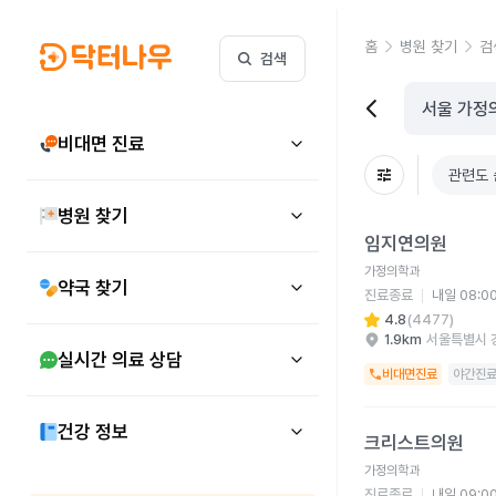
홈
병원 찾기
검
검색
비대면 진료
관련도 
병원 찾기
임지연의원 병원 상세 
임지연의원
가정의학과
약국 찾기
진료종료
내일 08:0
4.8
(
4477
)
1.9km
서울특별시 
실시간 의료 상담
비대면진료
야간진
크리스트의원 병원 상세
건강 정보
크리스트의원
가정의학과
진료종료
내일 09:0