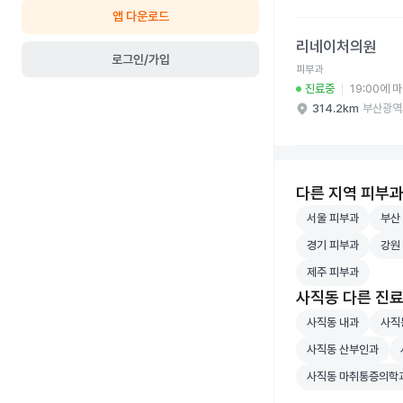
앱 다운로드
리네이처의원 병원 상세
리네이처의원
로그인/가입
피부과
진료중
19:00에 
314.2km
부산광역
다른 지역 피부
서울 피부과 병원 
부산 
서울 피부과
부산
경기 피부과 병원 
강원 
경기 피부과
강원
제주 피부과 병원 
제주 피부과
사직동 다른 진
사직동 내과 병원 
사직동
사직동 내과
사직
사직동 산부인과 병
사
사직동 산부인과
사직동 마취통증의
사직동 마취통증의학