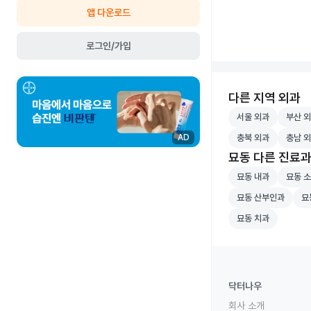
앱 다운로드
로그인/가입
다른 지역 외과
서울 외과 병원 검
부산 외
서울 외과
부산 
충북 외과 병원 검
충남 외
충북 외과
충남 
AD
묘동 다른 진료
묘동 내과 병원 검
묘동 소
묘동 내과
묘동 
묘동 산부인과 병원
묘동
묘동 산부인과
묘
묘동 치과 병원 검
묘동 치과
닥터나우
회사 소개