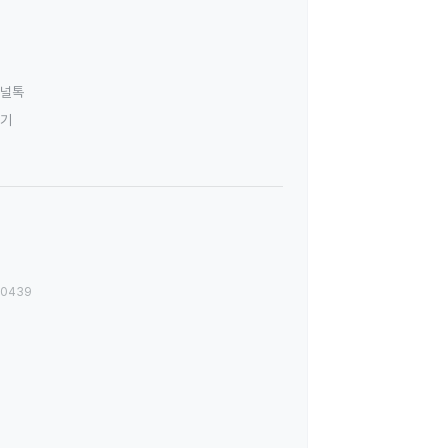
널톡
하기
00439