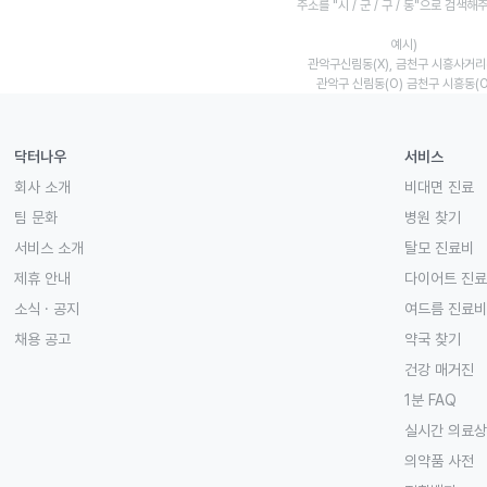
주소를 "시 / 군 / 구 / 동"으로 검색해
예시)
관악구신림동(X), 금천구 시흥사거리(
관악구 신림동(O) 금천구 시흥동(O
닥터나우
서비스
회사 소개
비대면 진료
팀 문화
병원 찾기
서비스 소개
탈모 진료비
제휴 안내
다이어트 진
소식 · 공지
여드름 진료비
채용 공고
약국 찾기
건강 매거진
1분 FAQ
실시간 의료
의약품 사전