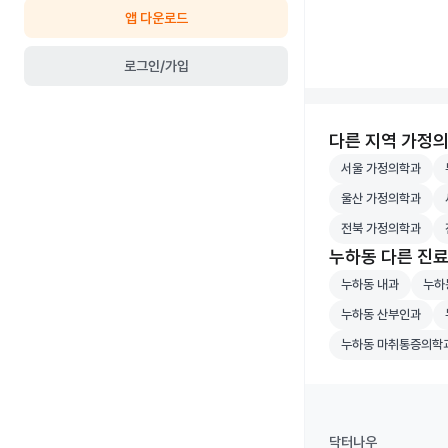
앱 다운로드
로그인/가입
다른 지역 가정
서울 가정의학과 병
부
서울 가정의학과
울산 가정의학과 병
세
울산 가정의학과
전북 가정의학과 병
전
전북 가정의학과
누하동 다른 진
누하동 내과 병원 
누하동
누하동 내과
누하
누하동 산부인과 병
누
누하동 산부인과
누하동 마취통증의
누하동 마취통증의학
닥터나우