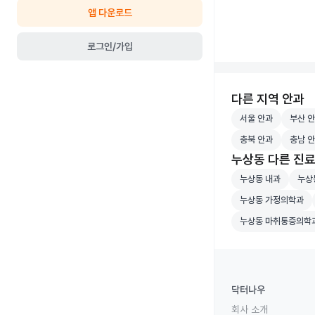
앱 다운로드
로그인/가입
다른 지역 안과
서울 안과 병원 검
부산 안
서울 안과
부산 
충북 안과 병원 검
충남 안
충북 안과
충남 
누상동 다른 진
누상동 내과 병원 
누상동
누상동 내과
누상
누상동 가정의학과 
누상동 가정의학과
누상동 마취통증의
누상동 마취통증의학
닥터나우
회사 소개