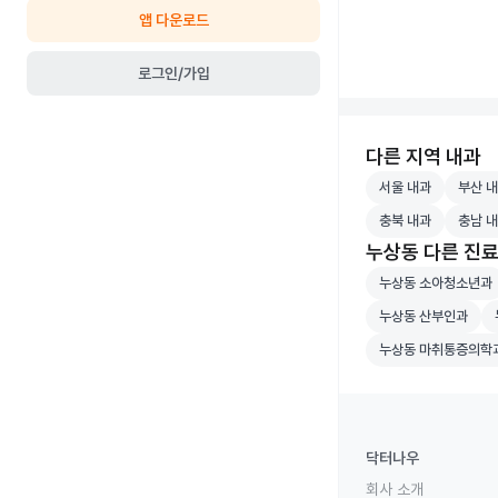
앱 다운로드
로그인/가입
다른 지역 내과
서울 내과 병원 검
부산 내
서울 내과
부산 
충북 내과 병원 검
충남 내
충북 내과
충남 
누상동 다른 진
누상동 소아청소년
누상동 소아청소년과
누상동 산부인과 병
누
누상동 산부인과
누상동 마취통증의
누상동 마취통증의학
닥터나우
회사 소개