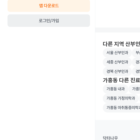
앱 다운로드
로그인/가입
다른 지역 산부
서울 산부인과 병원
부산
서울 산부인과
부
세종 산부인과 병원
경기
세종 산부인과
경
경북 산부인과 병원
경남
경북 산부인과
경
가흥동 다른 진
가흥동 내과 병원 
가흥동
가흥동 내과
가흥
가흥동 가정의학과 
가흥동 가정의학과
가흥동 마취통증의
가흥동 마취통증의학
닥터나우