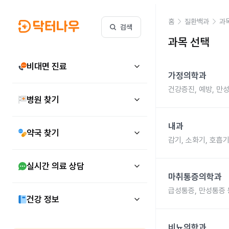
홈
질환백과
과
검색
과목 선택
비대면 진료
가정의학과
건강증진, 예방, 만
병원 찾기
내과
약국 찾기
감기, 소화기, 호흡기
실시간 의료 상담
마취통증의학과
급성통증, 만성통증 
건강 정보
비뇨의학과