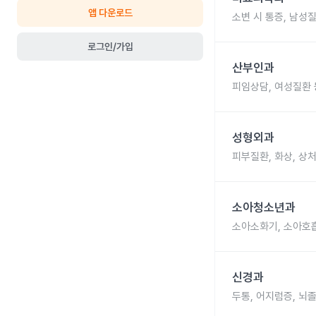
앱 다운로드
소변 시 통증, 남성
로그인/가입
산부인과
피임상담, 여성질환 
성형외과
피부질환, 화상, 상처
소아청소년과
소아소화기, 소아호흡
신경과
두통, 어지럼증, 뇌