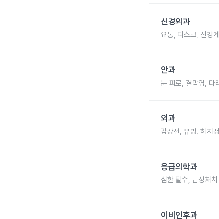
신경외과
요통, 디스크, 신경계
안과
눈 피로, 결막염, 다
외과
갑상선, 유방, 하지
응급의학과
심한 탈수, 급성처치
이비인후과