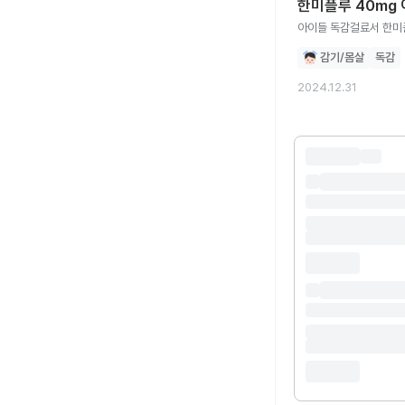
한미플루 40mg
감기/몸살
독감
2024.12.31