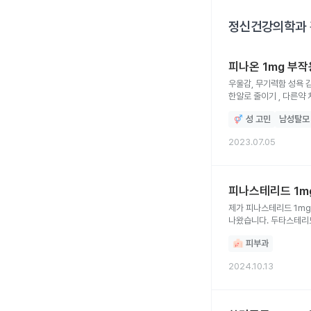
정신건강의학과
피나온 1mg 부
우울감, 무기력함 성욕 
한알로 줄이기 , 다른약 
성 고민
남성탈모
2023.07.05
피나스테리드 1mg
제가 피나스테리드 1mg
나왔습니다. 두타스테리드
의사선생님들 솔직하게 
피부과
2024.10.13