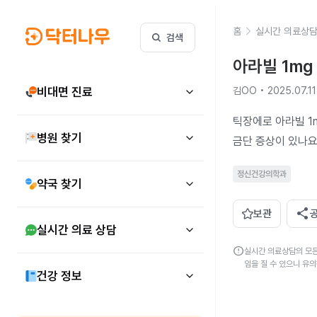
홈
실시간 의료상
검색
아라빌 1mg
비대면 진료
김OO • 2025.07.11
틱장에로 아라빌 1
병원 찾기
금단 증상이 있나요
정신건강의학과
약국 찾기
share
보관
실시간 의료 상담
error
실시간 의료상담의 모든
임을 질 수 있으니 유
건강 정보