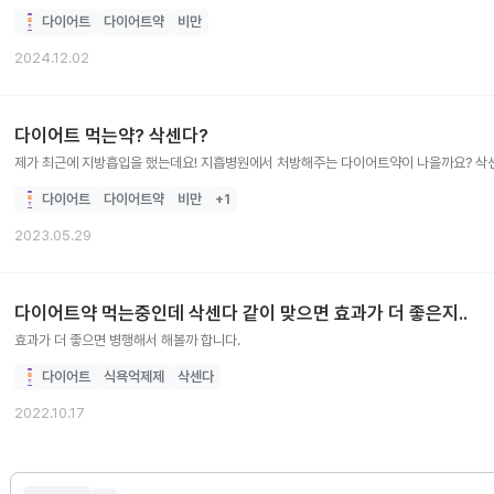
한끼먹고있습니다
다이어트
다이어트약
비만
2024.12.02
다이어트 먹는약? 삭센다?
제가 최근에 지방흡입을 했는데요! 지흡병원에서 처방해주는 다이어트약이 나을까요? 삭
다이어트
다이어트약
비만
+
1
2023.05.29
다이어트약 먹는중인데 삭센다 같이 맞으면 효과가 더 좋은지..
효과가 더 좋으면 병행해서 해볼까 합니다.
다이어트
식욕억제제
삭센다
2022.10.17