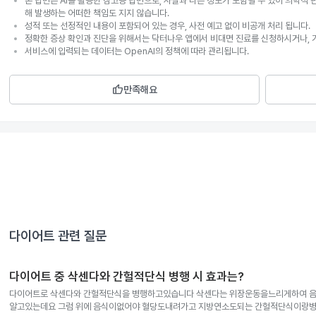
본 답변은 AI를 활용한 참고용 답변으로, 사실과 다른 정보가 포함될 수 있어 의학적 
해 발생하는 어떠한 책임도 지지 않습니다.
성적 또는 선정적인 내용이 포함되어 있는 경우, 사전 예고 없이 비공개 처리 됩니다.
정확한 증상 확인과 진단을 위해서는 닥터나우 앱에서 비대면 진료를 신청하시거나, 
서비스에 입력되는 데이터는 OpenAI의 정책에 따라 관리됩니다.
thumb_up
만족해요
다이어트
관련 질문
다이어트 중 삭센다와 간헐적단식 병행 시 효과는?
다이어트로 삭센다와 간헐적단식을 병행하고있습니다 삭센다는 위장운동을느리게하여 음식물을 위에남아있게함으로써 포만감을 느끼게한다고
알고있는데요 그럼 위에 음식이없어야 혈당도내려가고 지방연소도되는 간헐적단식이랑병행하면 단식효과가 상쇄되는거아닌가요? 하루