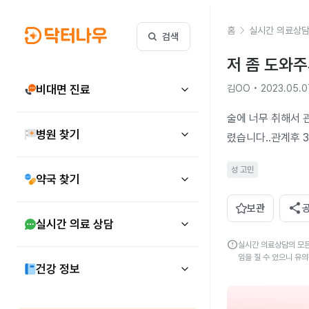
홈
실시간 의료상
검색
저 좀 도와
비대면 진료
김OO • 2023.05.0
술에 너무 취해서 
병원 찾기
렸습니다..관계후
성 고민
약국 찾기
share
보관
실시간 의료 상담
error
실시간 의료상담의 모든
임을 질 수 있으니 유
건강 정보