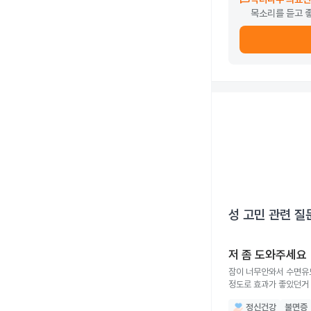
목소리를 듣고 
성 고민
관련 질
저 좀 도와주세요
잠이 너무안와서 수면유
정도로 효과가 좋았던거
약먹은지는 일주일도 안
정신건강
불면증
이상해진거같다그랴서 약을