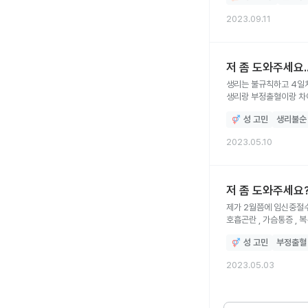
2023.09.11
저 좀 도와주세요.
생리는 불규칙하고 4일차에
생리랑 부정출혈이랑 차이
많지는 않았구요.. 병원 다
성 고민
생리불순
가끔 아프고 머리도 아파
2023.05.10
저 좀 도와주세요?
제가 2월쯤에 임신중절수술 
호흡곤란 , 가슴통증 ,
생리전증후군일까요.. 
성 고민
부정출혈
2023.05.03