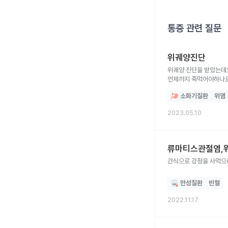
통증
관련 질문
위궤양진단
위궤양 진단을 받았는데
언제까지 죽먹어야하나
소화기질환
위염
2023.05.10
류마티스관절염,
간식으로 강정을 사먹으
만성질환
빈혈
2022.11.17