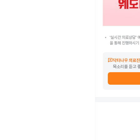
'실시간 의료상담' 
을 통해 진행하시기
reviews
닥터나우 의료진
목소리를 듣고 