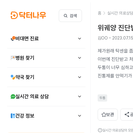
홈
실시간 의료상
검색
위궤양 진단
비대면 진료
김OO • 2023.07.1
제가원래 탁센을 좀
병원 찾기
이번에 진단받고 처
두통이 너무 심하고
진통제를 안먹기가
약국 찾기
실시간 의료 상담
두통
share
보관
건강 정보
error
실시간 의료상담의 모든