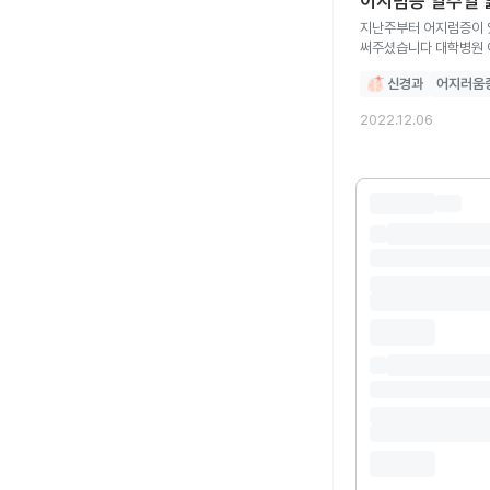
어지럼증 일주일
지난주부터 어지럼증이 
써주셨습니다 대학병원 이비인후
혈관확장제, 위장운동조절 및 
신경과
어지러움
없는데 뇌질환이 가족력
좋을지 근처 신경과 병원
2022.12.06