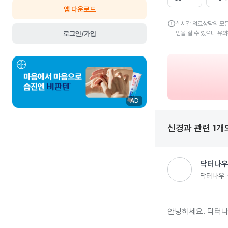
앱 다운로드
error
실시간 의료상담의 모든
로그인/가입
임을 질 수 있으니 유
AD
신경과
관련
1
개
닥터나우
닥터나우
안녕하세요. 닥터나