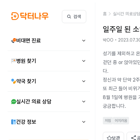
홈
실시간 의료상
검색
일주일 된 
비대면 진료
박OO • 2023.07.3
성기를 제외하고 온
병원 찾기
걷던 중 or 앉아
다.

정신과 약 단약 2주
약국 찾기
또 최근 들어 비위
8월 1일에 병원을
실시간 의료 상담
궁금합니다.
저림
어지러움
건강 정보
share
보관