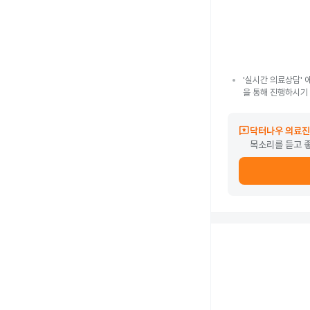
'실시간 의료상담' 
을 통해 진행하시기
reviews
닥터나우 의료진
목소리를 듣고 