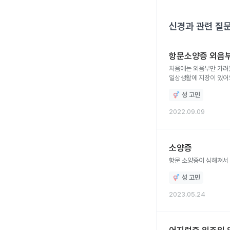
신경과
관련 질
항문소양증 외음
처음에는 외음부만 가려
일상생활에 지장이 있어
성 고민
2022.09.09
소양증
항문 소양증이 심해져서 
성 고민
2023.05.24