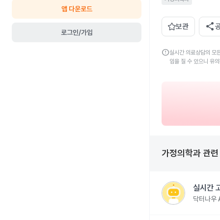
앱 다운로드
share
보관
로그인/가입
error
실시간 의료상담의 모든
임을 질 수 있으니 유
가정의학과
관
실시간 
닥터나우 A