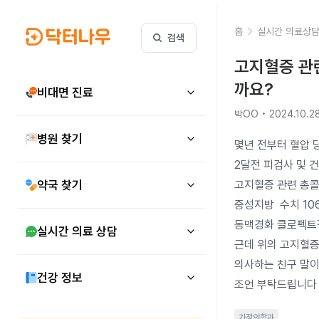
홈
실시간 의료상
검색
고지혈증 관련
까요?
비대면 진료
박OO • 2024.10.2
병원 찾기
몇년 전부터 혈압 
2달전 피검사 및 건
약국 찾기
고지혈증 관련 총콜레스테롤 수치는	135 
중성지방	수치 106  저밀도 콜레스테롤 LDL 수치 69 나왔는데 내과의사로부터 기존 처방받던 혈압약 레보텐션정 
동맥경화 클로펙트정
실시간 의료 상담
근데 위의 고지혈증
의사하는 친구 말이
건강 정보
조언 부탁드립니다
가정의학과