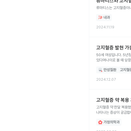
류마티스와 고지혈
내과
2024.11.19
고지혈증 발현 가
50세 여성입니다. 5년정도 두통이 있다가 최근에 실
있다며나이로 볼 때 당
아닐수가 있으며 분석하기 나름이라고 하셨습니다. 23년 3월 검사결과
만성질환
고지혈
2024.12.07
고지혈증 약 복용 
고지혈증 약 한달 복용했는데 LDL이 45로 나왔고 긴수치도 상승했어요 계속해서 약 복용해도 몸에 이상은 없는지요 그리고 LDL이 낮으면
나타나는 증상이 궁금합
가정의학과