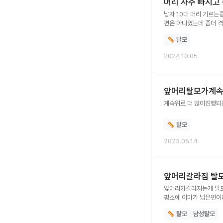
머리 자주 빠지고
남자 10대 머리 기르는중인데
탈모
2024.10.05
앞머리탈모가계속
계속위로 더 많이진행
탈모
2023.05.14
앞머리갈라짐 탈
앞머리가갈라지는게 탈모 
평소에 이마가 넓은편이
탈모
남성탈모