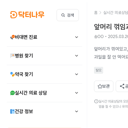
홈
실시간 의료상
검색
앞머리 꺾임
비대면 진료
송OO • 2025.03.2
앞머리가 꺾여있고,
병원 찾기
과일을 잘 안 먹어요
탈모
약국 찾기
share
보관
실시간 의료 상담
error
실시간 의료상담의 모든
임을 질 수 있으니 유
건강 정보