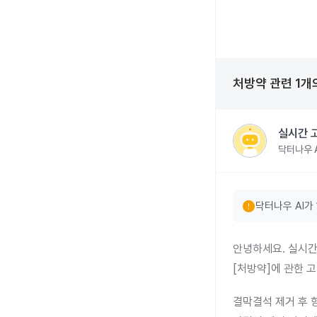
처방약
관련
1
개
실시간 
닥터나우 A
error
닥터나우 AI가
안녕하세요. 실시간
[처방약]에 관한 
결막결석 제거 후 