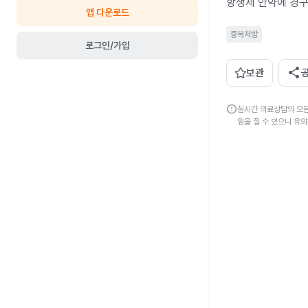
항생제 안약에 경
앱 다운로드
중복처방
로그인/가입
share
보관
error
실시간 의료상담의 모든
임을 질 수 있으니 유