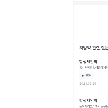
처방약
관련 질
항생제안약
혹시처방전없이급하게
안과
2023.03.26
항생제안약
눈이시리고아파서눈을못