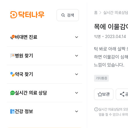
홈
실시간 의료상
검색
목에 이물감
비대면 진료
익명 • 2023.04.14
턱 봐로 아래 살짝
병원 찾기
하면 이물감이 심해
느낌이 있습니다.
약국 찾기
기타통증
실시간 의료 상담
share
보관
error
실시간 의료상담의 모든
건강 정보
임을 질 수 있으니 유