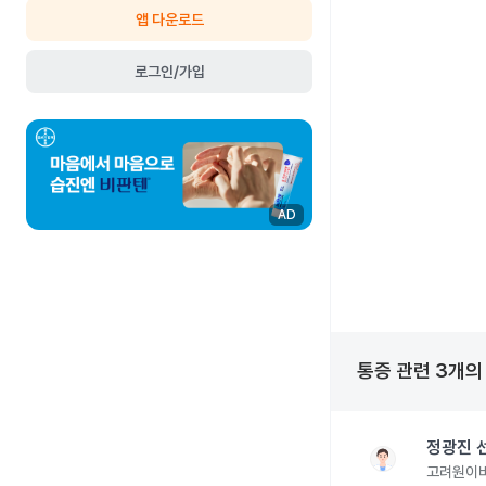
앱 다운로드
로그인/가입
AD
통증
관련
3
개의
정광진 
고려원이