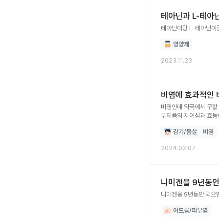
테아닌과 L-테아
테아닌이랑 L-테아닌이랑
영양제
2023.11.23
비염에 효과적인 
비염인데 약국에서 구할 
두제품의 차이점과 효능
감기/몸살
비염
2024.02.07
니미겐을 9년동안
니미겐을 9년동안 먹으
여드름/피부염