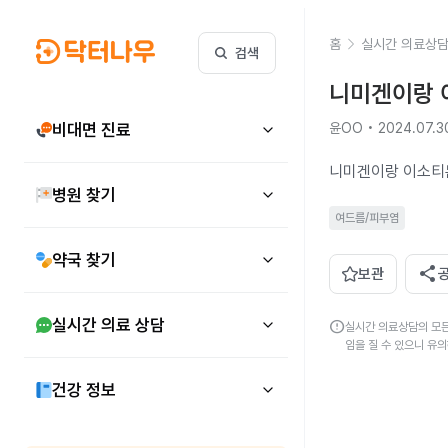
홈
실시간 의료상
검색
니미겐이랑 
비대면 진료
윤OO • 2024.07.3
니미겐이랑 이소티
병원 찾기
여드름/피부염
약국 찾기
share
보관
실시간 의료 상담
error
실시간 의료상담의 모든
임을 질 수 있으니 유
건강 정보