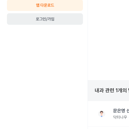
앱 다운로드
로그인/가입
내과
관련
1
개의
문은영 
닥터나우