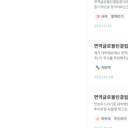
면역글로불린결핍증이라는
장기적으로 맞아야되는건
내과
알레르기
2023.11.21
면역글로불린결핍증
제가 대학병원에서 면역
처방약
2023.10.28
면역글로불린결핍증
만성두드러기로 대학병원에서 졸레어주사맞고있고 면역글로불린
투리온정 씨잘정 먹고있구요 근데 낮에는 거의 안가려운데 밤에 침대에 눕기만 하면 가려워요 온몸이 가려워요 얼
진드기가 있나 싶어서 
피부과
두드러기
발진은 올라오지는 않습
너무 답답합니다 밤에 잘