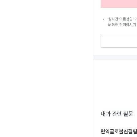
'실시간 의료상담' 
을 통해 진행하시기
내과
관련 질문
면역글로불린결핍증