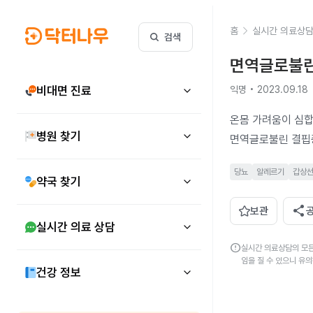
홈
실시간 의료상
검색
면역글로불린
비대면 진료
익명 • 2023.09.18
온몸 가려움이 심합
병원 찾기
면역글로불린 결핍
당뇨
알레르기
갑상
약국 찾기
share
보관
실시간 의료 상담
error
실시간 의료상담의 모든
임을 질 수 있으니 유
건강 정보