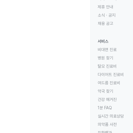
제휴 안내
소식 · 공지
채용 공고
서비스
비대면 진료
병원 찾기
탈모 진료비
다이어트 진료비
여드름 진료비
약국 찾기
건강 매거진
1분 FAQ
실시간 의료상담
의약품 사전
질환백과