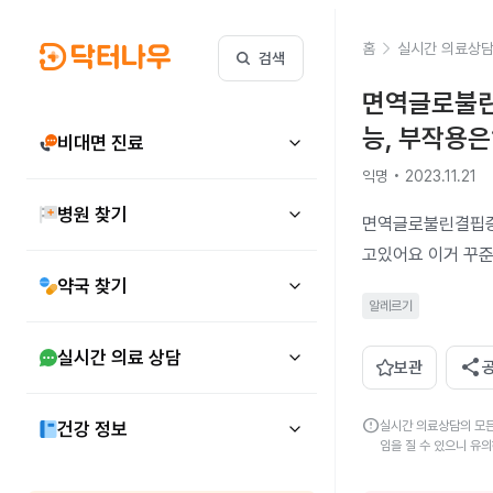
홈
실시간 의료상
검색
면역글로불린
능, 부작용은
비대면 진료
익명 • 2023.11.21
병원 찾기
면역글로불린결핍증
고있어요 이거 꾸준
약국 찾기
알레르기
실시간 의료 상담
share
보관
error
건강 정보
실시간 의료상담의 모든
임을 질 수 있으니 유