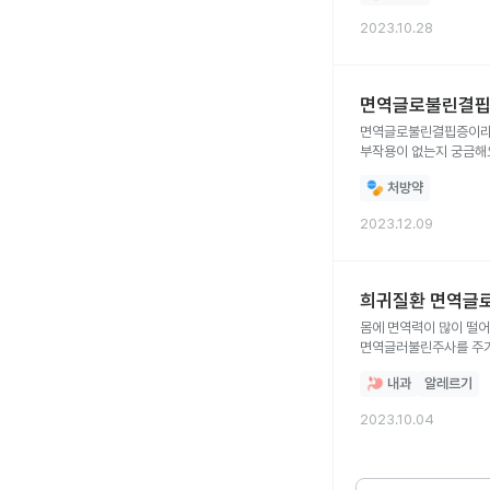
2023.10.28
면역글로불린결핍증
면역글로불린결핍증이라는
부작용이 없는지 궁금해
처방약
2023.12.09
희귀질환 면역글로
몸에 면역력이 많이 떨
면역글러불린주사를 주기
내과
알레르기
2023.10.04