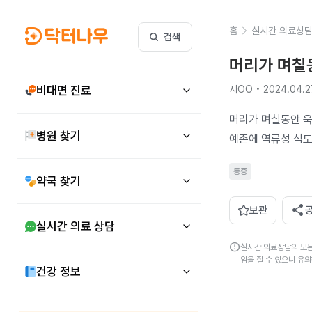
홈
실시간 의료상
검색
머리가 며칠
비대면 진료
서OO • 2024.04.2
머리가 며칠동안 욱
병원 찾기
예존에 역류성 식
통증
약국 찾기
share
보관
실시간 의료 상담
error
실시간 의료상담의 모든
임을 질 수 있으니 유
건강 정보