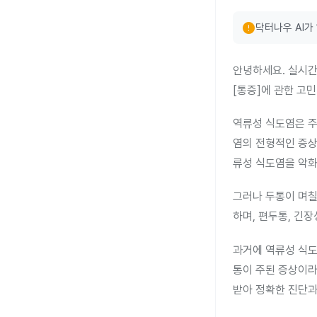
error
닥터나우 AI가
안녕하세요. 실시간
[통증]에 관한 고
역류성 식도염은 주
염의 전형적인 증상
류성 식도염을 악화
그러나 두통이 며칠
하며, 편두통, 긴장
과거에 역류성 식도
통이 주된 증상이라
받아 정확한 진단과