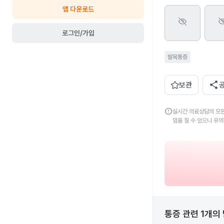
앱 다운로드
로그인/가입
발목통증
share
보관
error
실시간 의료상담의 모든
임을 질 수 있으니 유
통증
관련
1
개의