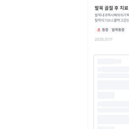
발목 골절 후 치
발목내과복사뼈와외가복
탈착식기브스를학고걷는데
붙으려면 얼마나걸릴까요?
통증
발목통증
2025.01.11