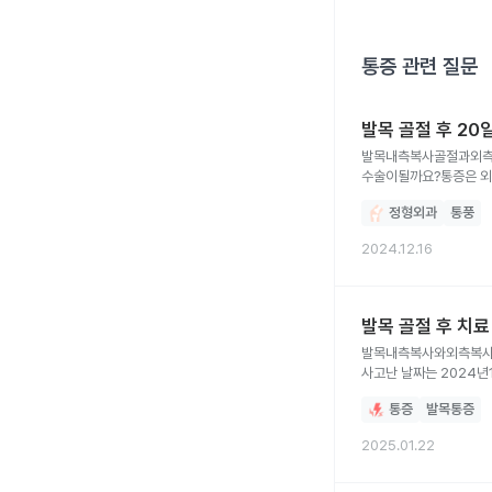
통증
관련 질문
발목 골절 후 20
발목내측복사골절과외측복사금이조금갔대네
수술이될까요?통증은 
정형외과
통풍
2024.12.16
발목 골절 후 치
발목내측복사와외측복사
사고난 날짜는 2024
통증
발목통증
2025.01.22