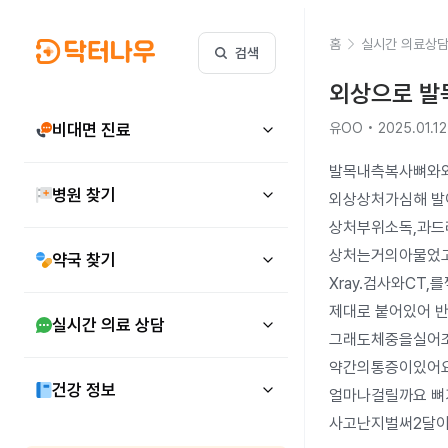
홈
실시간 의료상
검색
외상으로 발
비대면 진료
유OO • 2025.01.12
발목내측복사뼈와외
병원 찾기
외상상처가심해 발
상처부위소독,과드
상처는거의아물었
약국 찾기
Xray.검사와CT
제대로 붙어있어 
실시간 의료 상담
그래도체중을실어조
약간의통증이있어요
건강 정보
얼마나걸릴까요 뼈
사고난지벌써2달