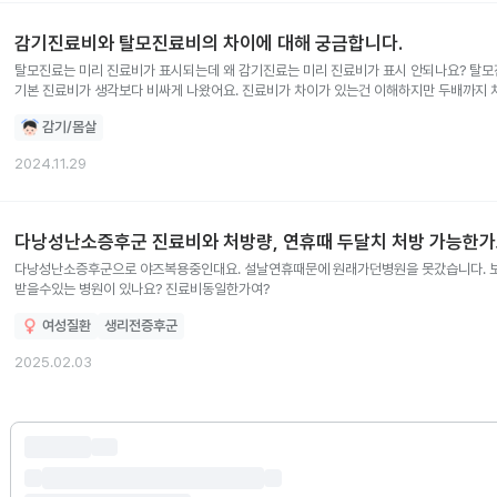
감기진료비와 탈모진료비의 차이에 대해 궁금합니다.
탈모진료는 미리 진료비가 표시되는데 왜 감기진료는 미리 진료비가 표시 안되나요? 탈모진료는 2900원 나왔었는데 감기진료는 6400원으로
기본 진료비가 생각보다 비싸게 나왔어요. 진료비가 차이가 있는건 이해하지만 두배까지 
감기/몸살
2024.11.29
다낭성난소증후군 진료비와 처방량, 연휴때 두달치 처방 가능한가
다낭성난소증후군으로 야즈복용중인대요. 설날연휴때문에 원래가던병원을 못갔습니다. 보
받을수있는 병원이 있나요? 진료비동일한가여?
여성질환
생리전증후군
2025.02.03