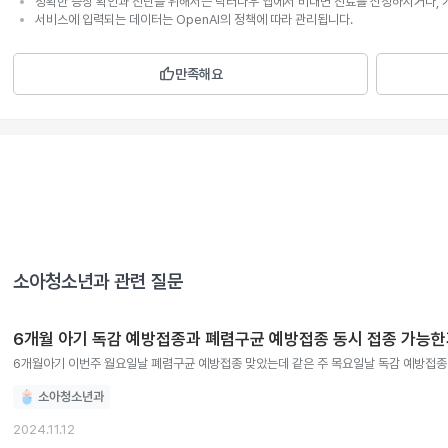
정확한 증상 확인과 진단을 위해서는 닥터나우 앱에서 비대면 진료를 신청하시거나, 
서비스에 입력되는 데이터는 OpenAI의 정책에 따라 관리됩니다.
thumb_up
만족해요
소아청소년과
관련 질문
6개월 아기 독감 예방접종과 폐렴구균 예방접종 동시 접종 가능한
6개월아기 이번주 월요일날 폐렴구균 예방접종 맞았는데 같은 주 목요일날 독감 예방접종
소아청소년과
2024.11.12