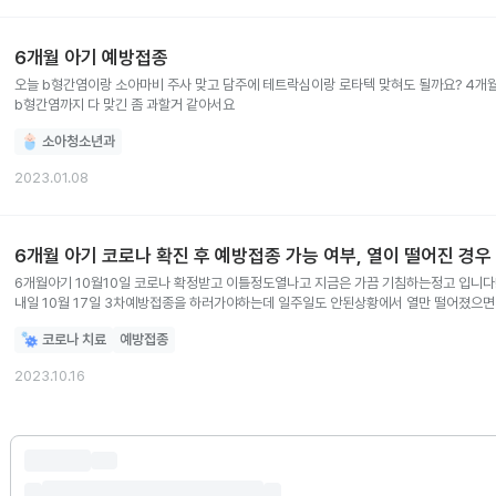
6개월 아기 예방접종
오늘 b형간염이랑 소아마비 주사 맞고 담주에 테트락심이랑 로타텍 맞혀도 될까요? 4개
b형간염까지 다 맞긴 좀 과할거 같아서요
소아청소년과
2023.01.08
6개월 아기 코로나 확진 후 예방접종 가능 여부, 열이 떨어진 경
6개월아기 10월10일 코로나 확정받고 이틀정도열나고 지금은 가끔 기침하는정고 입니다! 
내일 10월 17일 3차예방접종을 하러가야하는데 일주일도 안된상황에서 열만 떨어졌으면
코로나 치료
예방접종
2023.10.16