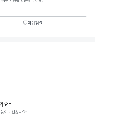
가까운 병원을 방문해 주세요.
thumb_down
아쉬워요
가요?
 맞아도 괜찮나요?