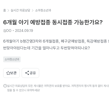
홈
실시간 의료상담
소아청소년과
6개월 아기 예방접종 동시접종 가능한가요?
김OO • 2024.09.19
6개월아기 b형간염3차와 6개월접종, 폐구균예방접종, 독감예방접종
번맞아야된다는데 기간을 얼마나두고 두번맞혀야되나요?
소아청소년과
share
보관
공유
error
실시간 의료상담의 모든 게시물은 저작권의 보호를 받아요. 저작권자의 명시적 동의 없이 게시물
임을 질 수 있으니 유의하세요!