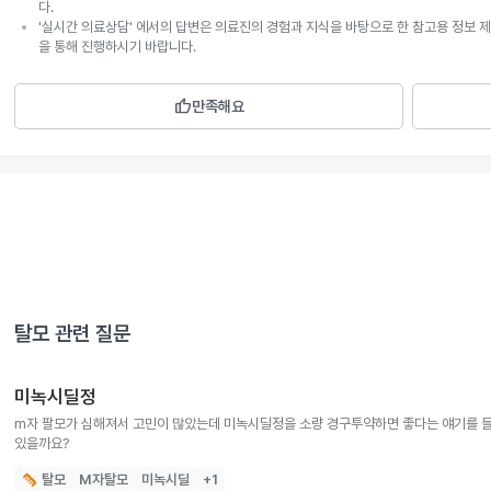
다.
'실시간 의료상담' 에서의 답변은 의료진의 경험과 지식을 바탕으로 한 참고용 정보 제
을 통해 진행하시기 바랍니다.
thumb_up
만족해요
탈모
관련 질문
미녹시딜정
m자 팔모가 심해져서 고민이 많았는데 미녹시딜정을 소량 경구투약하면 좋다는 얘기를 
있을까요?
탈모
M자탈모
미녹시딜
+
1