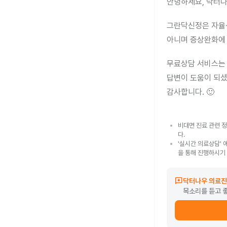
안녕하세요, 닥터나
그란닥신정은 자율신
아니며 증상완화에 
무료상담 서비스는 
답변이 도움이 되셨
감사합니다. 🙂
비대면 진료 관련 정
다.
'실시간 의료상담' 
을 통해 진행하시기
reviews
닥터나우 의료진
목소리를 듣고 