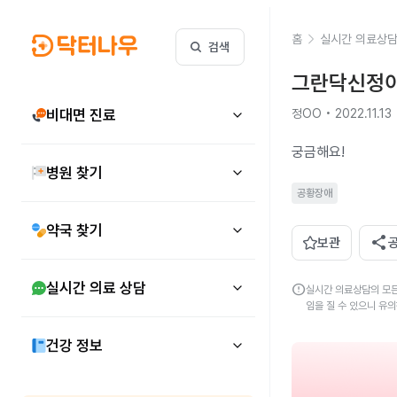
홈
실시간 의료상
검색
그란닥신정이
비대면 진료
정OO • 2022.11.13
궁금해요!
병원 찾기
공황장애
약국 찾기
share
보관
실시간 의료 상담
error
실시간 의료상담의 모든
임을 질 수 있으니 유
건강 정보