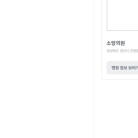
소망의원
경상북도 경산시 진량읍 
병원 정보 보러