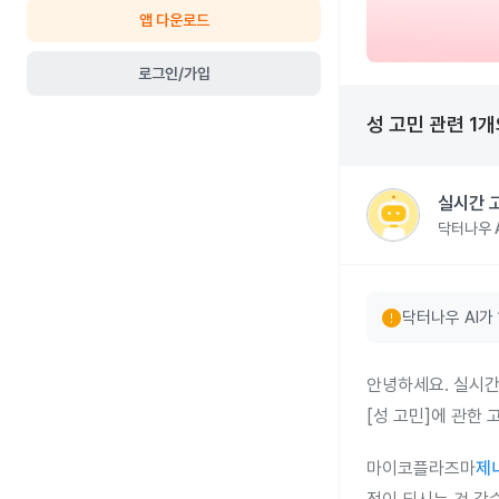
앱 다운로드
로그인/가입
성 고민
관련
1
개
실시간 
닥터나우 A
error
닥터나우 AI가
안녕하세요. 실시간
[성 고민]에 관한
마이코플라즈마
제