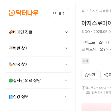
홈
실시간 의료상
검색
아지스로마이
비대면 진료
장OO • 2026.06.0
마이코플라즈마제니
병원 찾기
로 해도되나요? 
성병
약국 찾기
share
보관
실시간 의료 상담
error
실시간 의료상담의 모든
임을 질 수 있으니 유
건강 정보