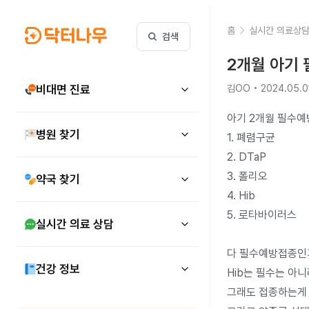
홈
실시간 의료상
검색
2개월 아기
비대면 진료
김OO • 2024.05.0
아기 2개월 필수예
병원 찾기
1. 폐렴구균

2. DTaP

3. 폴리오

약국 찾기
4. Hib

5. 로타바이러스

실시간 의료 상담
다 필수예방접종인가
건강 정보
Hib는 필수는 아
그래도 접종하는게 