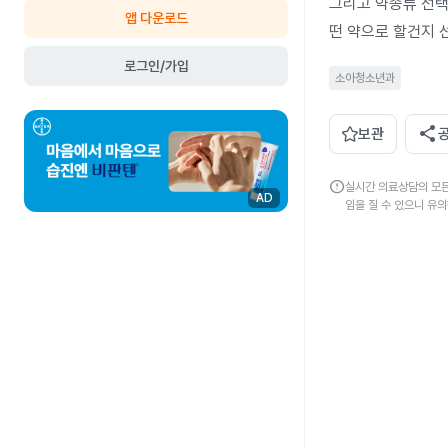
그리고 약종류 선
앱 다운로드
떤 약으로 할건지
로그인/가입
소아청소년과
share
보관
error
실시간 의료상담의 모든
AD
임을 질 수 있으니 유