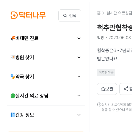
홈
실시간 의료상
검색
척추관협착증
비대면 진료
익명 • 2023.06.03
협착증은6~7년
병원 찾기
법은없나요
척추협착증
약국 찾기
share
보관
실시간 의료 상담
error
실시간 의료상담의 모든
임을 질 수 있으니 유
건강 정보