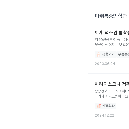
마취통증의학과
이게 척추관 협착
약 10년쯤 전에 중국에
무릎이 찢어지는 것 같은
젓가락질을 하거나 펜을 
정형외과
무릎통
힘이 끝까지 전달이 안됩
했습니다. 허리와 등, 어
2023.06.04
허리디스크나 척
증상상 허리디스크 아니면 척추관협착증 같은데요 1달전까지만해도 
다리가 저린느낌이 나요
신경외과
2024.12.22