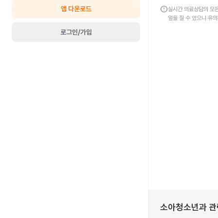
error
앱 다운로드
실시간 의료상담의 모든
임을 질 수 있으니 유
로그인/가입
소아청소년과
관