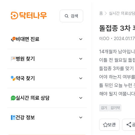
홈
실시간 의료상
검색
돌접종 3차 
비대면 진료
이OO • 2024.01.17
14개월차 남아입니다
병원 찾기
이틀 전 월요일 돌접
돌접종 3차를 맞기
어야 하는지 여부를
약국 찾기
틀 뒤인 오늘 누런
해야 될지 여쭙니다
실시간 의료 상담
감기
감기약
건강 정보
share
보관