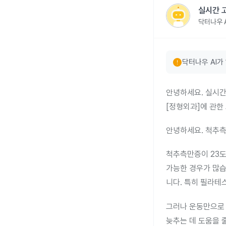
실시간 
닥터나우 A
error
닥터나우 AI가
안녕하세요. 실시간
[정형외과]에 관한
안녕하세요. 척추측
척추측만증이 23도
가능한 경우가 많습
니다. 특히 필라테
그러나 운동만으로 
늦추는 데 도움을 