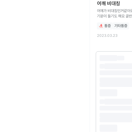
어깨 비대칭
어깨가 비대칭인거같아요
기분이 들기도 해요 골반이 비대칭이어서 그
납니다. 이런경우 어딜 가서 어떤 치료를
통증
기타통증
2023.03.23