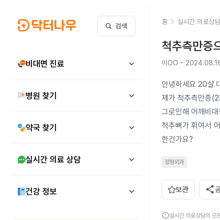
홈
실시간 의료상
검색
척추측만증으
비대면 진료
이OO • 2024.08.1
안녕하세요 20살 
병원 찾기
제가 척추측만증(2
그로인해 어깨비대칭
척추뼈가 휘여서 
약국 찾기
한건가요?
실시간 의료 상담
정형외과
share
보관
건강 정보
error
실시간 의료상담의 모든