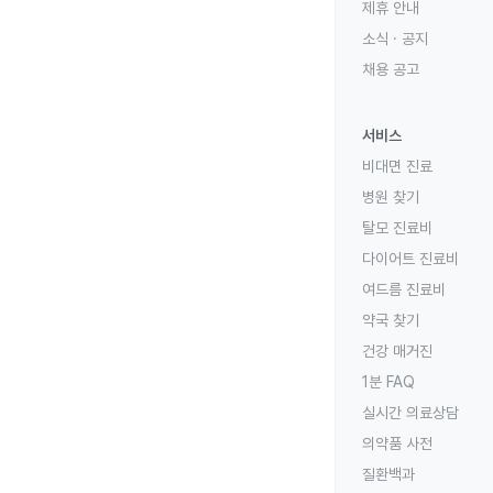
제휴 안내
소식 · 공지
채용 공고
서비스
비대면 진료
병원 찾기
탈모 진료비
다이어트 진료비
여드름 진료비
약국 찾기
건강 매거진
1분 FAQ
실시간 의료상담
의약품 사전
질환백과