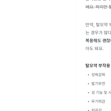
에요. 하지만 
만약, 탈모약
는 경우가 많다
복용해도 괜찮
아도 돼요.
탈모약 부작용
성욕감퇴
발기부전
성 기능 및 
무기력감
피로감