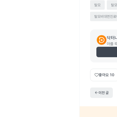
탈모
탈
탈모비대면진료
닥터
아플 
좋아요
10
arrow_back
이전 글