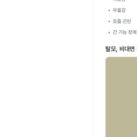
우울감
호흡 곤란
간 기능 장애
탈모, 비대면