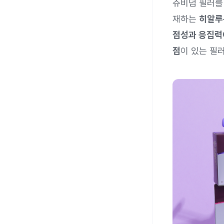
쥬비덤 필러를
재하는
히알루
점성과 응집력
점
이 있는 필