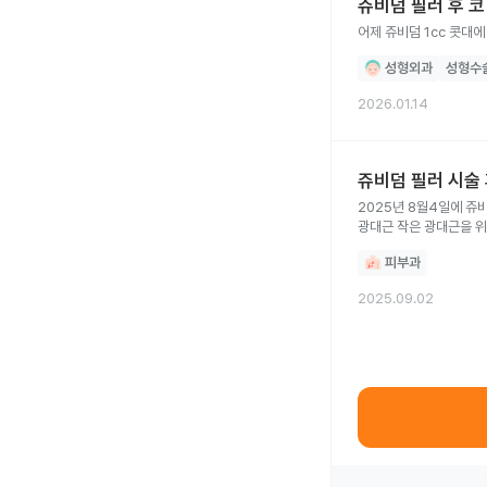
쥬비덤 필러 후 
어제 쥬비덤 1cc 콧대
성형외과
성형수
2026.01.14
쥬비덤 필러 시술
2025년 8월4일에 쥬
광대근 작은 광대근을 위
영향을 끼칠까봐요
피부과
2025.09.02