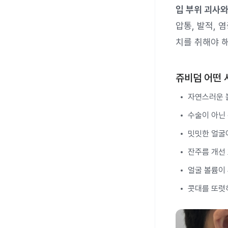
입 부위 괴사와
압통, 발적, 
치를 취해야 해
쥬비덤 어떤 
자연스러운 
수술이 아닌 
밋밋한 얼굴
잔주름 개선
얼굴 볼륨이
콧대를 또렷