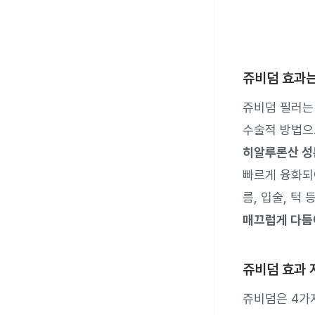
쥬비덤 효과는
쥬비덤 필러
수술적 방법으
히알루론산 성
빠르게 융화되어
름, 입술, 턱
매끄럽게 다듬
쥬비덤 효과 
쥬비덤은 4가