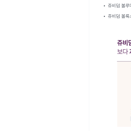
쥬비덤 볼루마
쥬비덤 볼룩스