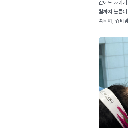
간에도 차이가
월까지
볼륨이
속
되며,
쥬비덤