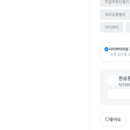
히알루론산필러
쥬비덤볼벨라
닥터쁘띠
verified
닥터쁘띠의원 
최종 검수일
한승
닥터쁘
좋아요