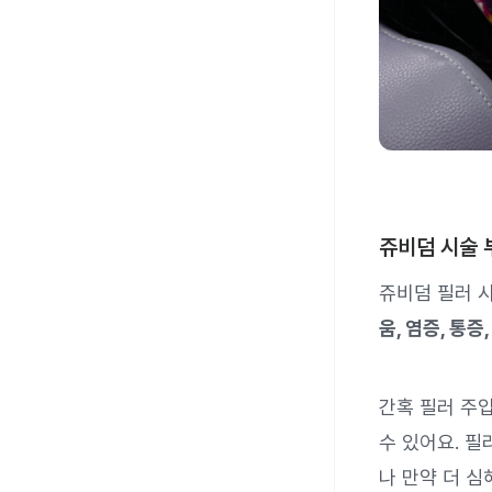
쥬비덤 시술 
쥬비덤 필러 
움, 염증, 통증
간혹 필러 주
수 있어요. 필
나 만약 더 