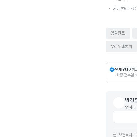
콘텐츠의 내용
임플란트
뿌리노출치아
verified
연세굿데이치
최종 검수일
박정
연세굿
현
)
보건복지부 