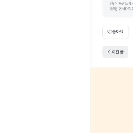
현
)
임플란트계의
졸업
)
연세대학
좋아요
arrow_back
이전 글