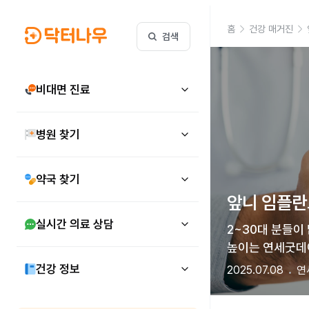
홈
건강 매거진
검색
비대면 진료
병원 찾기
약국 찾기
앞니 임플란
실시간 의료 상담
2~30대 분들이
높이는 연세굿데
건강 정보
2025.07.08
연