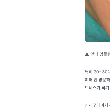
▲ 앞니 임플
특히 20~3
여러 번 방문하
트레스가 되기
연세굿데이치과