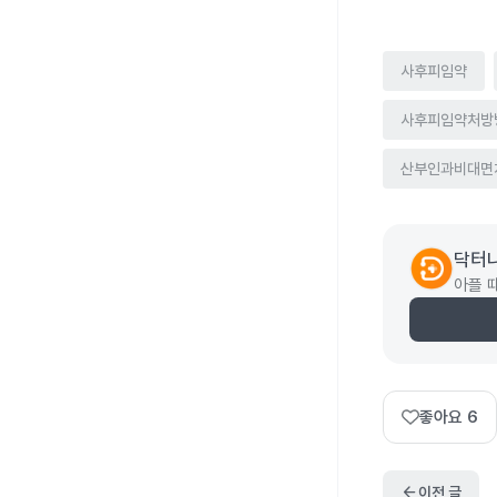
사후피임약
사후피임약처방
산부인과비대면
닥터
아플 
좋아요
6
arrow_back
이전 글