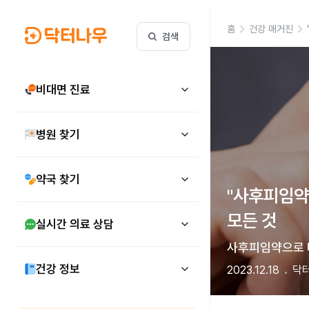
홈
건강 매거진
검색
비대면 진료
병원 찾기
약국 찾기
"사후피임약
모든 것 
실시간 의료 상담
사후피임약으로 
건강 정보
2023.12.18
닥