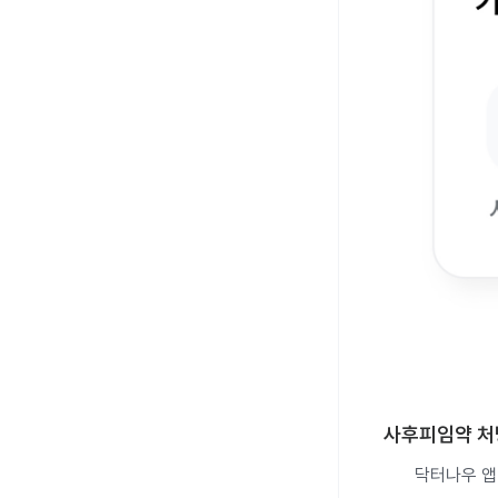
사후피임약 처
닥터나우 앱