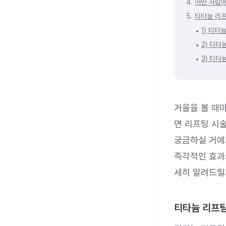
4.
어떤 사람
5.
티타늄 리프
1) 티타
2) 티타
3) 티타
거울을 볼 때마
면 리프팅 시술
궁금하실 거예요
즉각적인 효과로
세히 알려드릴
티타늄 리프