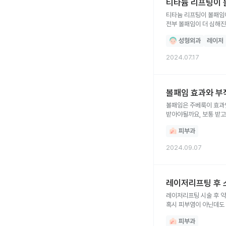
티타늄 리프팅이 
티타늄 리프팅이 볼패임에
전부 볼패임이 더 심해
•유지기간은 얼마나 갈까
성형외과
레이저
2024.07.17
볼패임 효과와 부
볼패임은 주베룩이 효과
받아야될까요, 보통 받
피부과
2024.09.07
레이저리프팅 후 
레이저리프팅 시술 후 
혹시 피부염이 아닌데도
피부과