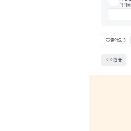
닥터쁘
좋아요
3
arrow_back
이전 글