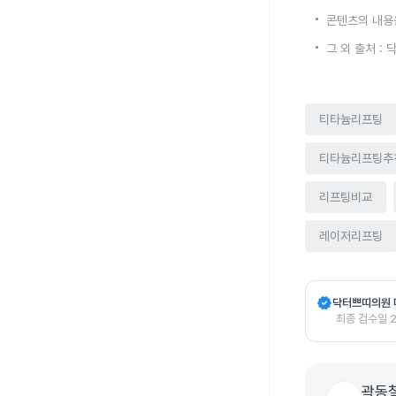
콘텐츠의 내용
그 외 출처 :
티타늄리프팅
티타늄리프팅추
리프팅비교
레이저리프팅
verified
닥터쁘띠의원 
최종 검수일
곽동