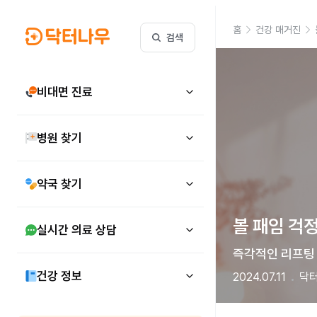
홈
건강 매거진
검색
비대면 진료
병원 찾기
약국 찾기
볼 패임 걱정
실시간 의료 상담
즉각적인 리프팅 
건강 정보
2024.07.11
닥터