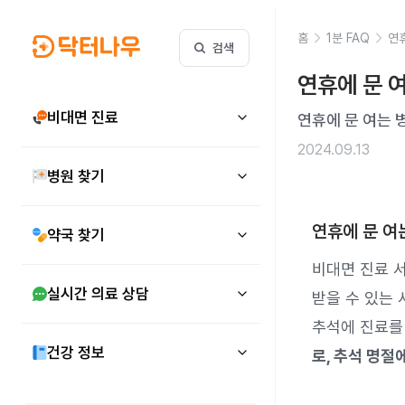
홈
1분 FAQ
연
검색
연휴에 문 
비대면 진료
연휴에 문 여는 
2024.09.13
병원 찾기
연휴에 문 여
약국 찾기
비대면 진료 
실시간 의료 상담
받을 수 있는 
추석에 진료를
건강 정보
로, 추석 명절