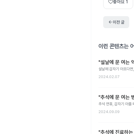
좋아요
1
arrow_back
이전 글
이런 콘텐츠는 
"설날에 문 여는 
설날에 갑자기 아프다면,
2024.02.07
"추석에 문 여는 
추석 연휴, 갑자기 아플
2024.09.09
"추석에 진료하는