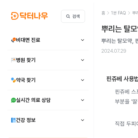
홈
1분 FAQ
뿌
검색
뿌리는 탈모
비대면 진료
뿌리는 탈모약, 
2024.07.29
병원 찾기
핀쥬베 사용
약국 찾기
핀쥬베 스
실시간 의료 상담
부분을 '딸
건강 정보
직접 두피