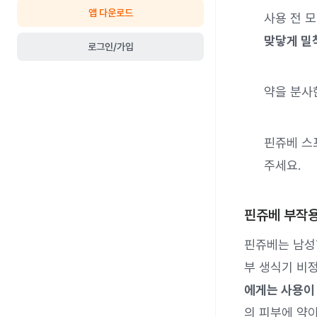
앱 다운로드
사용 전 
맞닿게 밀
로그인/가입
약을 분사한
핀쥬베 스
주세요.
핀쥬베 부작용
핀쥬베는 남성형
부 생식기 비
에게는 사용이
의 피부에 약이