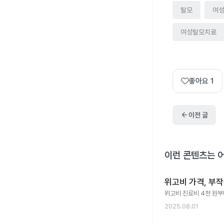
탈모
여
여성탈모치료
좋아요
1
arrow_back
이전 글
이런 콘텐츠는 
위고비 가격, 부
위고비 진료비 4천 원부터
2025.08.01