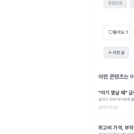
장염진료
좋아요
1
arrow_back
이전 글
이런 콘텐츠는 
"아기 열날 때" 
갑자기 우리 아기에게 열
2023.12.22
위고비 가격, 부