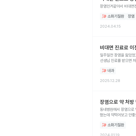
장염인거같아서 비대면진
소화기질환
장염
2024.04.15
비대면 진료로 이전
일주일전 장염을 앓았었
선생님 진료를 받으면 
내과
2025.12.28
장염으로 약 처방
요?
동네병원에서 장염으로 
했는데 약먹어보고 안좋
다르던데 동네에 약이 없
소화기질환
2024.01.19