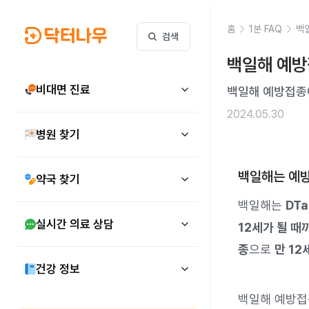
홈
1분 FAQ
백
검색
백일해 예방
비대면 진료
백일해 예방접종
2024.05.30
병원 찾기
백일해는 예방
약국 찾기
백일해는
DT
실시간 의료 상담
12세가 될 때
종
으로
만 12
건강 정보
백일해 예방접종은