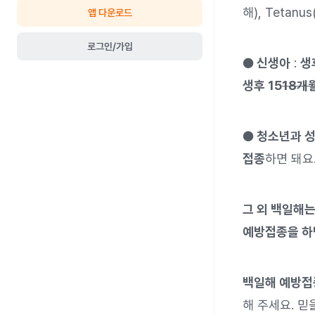
해), Teta
앱 다운로드
로그인/가입
● 신생아
:
생
생후 15
18개월
● 청소년과 
접종
하면 돼요
그 외 백일해는
예방접종을 하
백일해 예방접
해 주세요. 믿