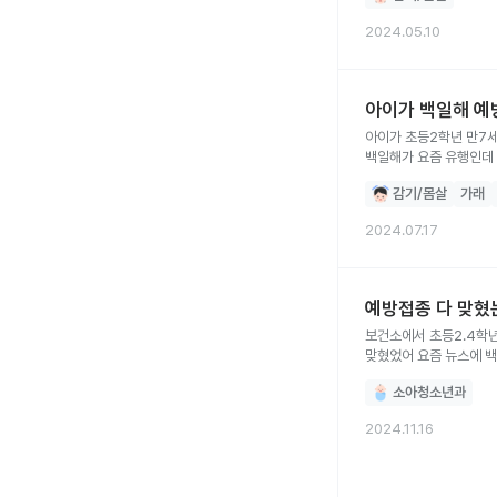
2024.05.10
아이가 백일해 예
아이가 초등2학년 만7세인데요 디티피주사는 예전에 보건소 문자맞춰서 지금까지 다 잘 맞췄어요 다
백일해가 요즘 유행인데 그
병원갔더니 갑자기 엑스레이랑 피검사하고 다행이 깨끗하다고했는데 어제밤에는 기침 살짝만 했고잘잤거든요 오늘 낮부터는 갑자기 기침이
감기/몸살
가래
심해졌고 현재는 기침으로 깨서. 잠을못자요 혹시 너무초기에가서 독감검사처럼 피검사 결과가 안나온걸수도있을까요?ㅜㅜ 속시원하게좀
부탁드립니다
2024.07.17
예방접종 다 맞혔
보건소에서 초등2.4학년 아이들 지
맞혔었어 요즘 뉴스에 
소아청소년과
2024.11.16